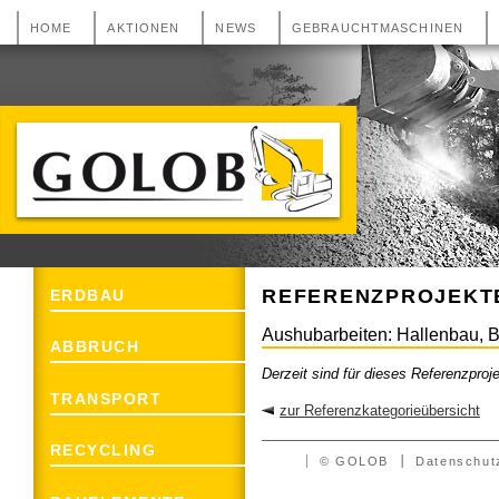
HOME
AKTIONEN
NEWS
GEBRAUCHTMASCHINEN
GOLOB Erdbau, Abbruch, Transport und
Recycling aus 2493 Lichtenwörth
REFERENZPROJEKT
ERDBAU
Aushubarbeiten: Hallenbau, B
ABBRUCH
Derzeit sind für dieses Referenzproj
TRANSPORT
zur Referenzkategorieübersicht
RECYCLING
© GOLOB
Datenschut