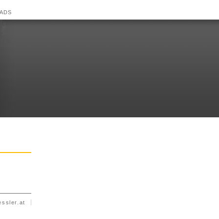
ADS
essler.at