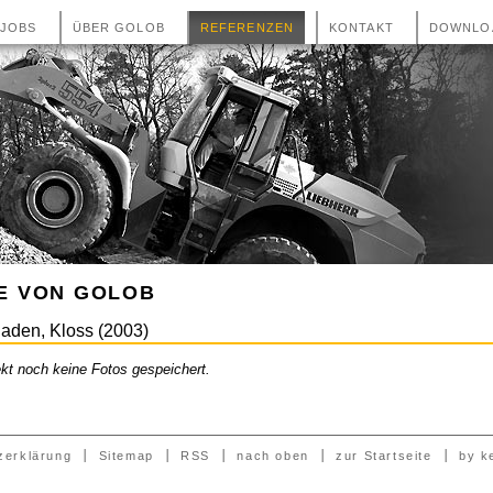
JOBS
ÜBER GOLOB
REFERENZEN
KONTAKT
DOWNLO
E VON GOLOB
aden, Kloss (2003)
ekt noch keine Fotos gespeichert.
zerklärung
Sitemap
RSS
nach oben
zur Startseite
by k