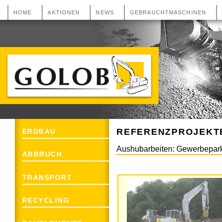
HOME
AKTIONEN
NEWS
GEBRAUCHTMASCHINEN
GOLOB Erdbau, Abbruch, Transport und
Recycling aus 2493 Lichtenwörth
REFERENZPROJEKT
ERDBAU
Aushubarbeiten: Gewerbepark
ABBRUCH
TRANSPORT
RECYCLING