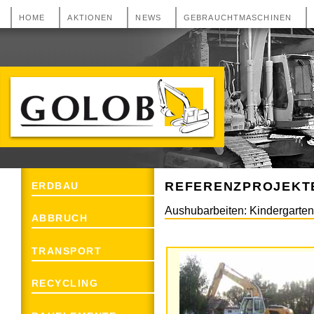
HOME
AKTIONEN
NEWS
GEBRAUCHTMASCHINEN
GOLOB Erdbau, Abbruch, Transport und
Recycling aus 2493 Lichtenwörth
REFERENZPROJEKT
ERDBAU
Aushubarbeiten: Kindergarten 
ABBRUCH
TRANSPORT
RECYCLING